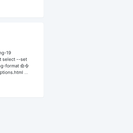
ng-19
select --set
ang-format 命令
tions.html
…