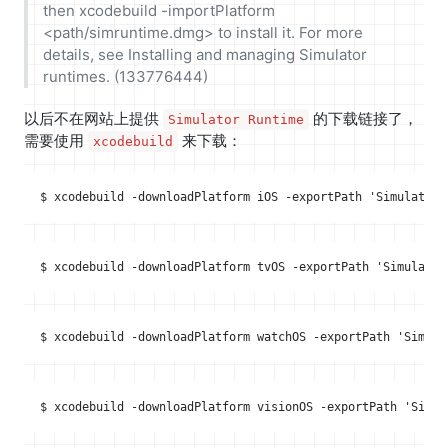
then xcodebuild -importPlatform
<path/simruntime.dmg> to install it. For more
details, see Installing and managing Simulator
runtimes. (133776444)
以后不在网站上提供
的下载链接了，
Simulator Runtime
需要使用
来下载：
xcodebuild