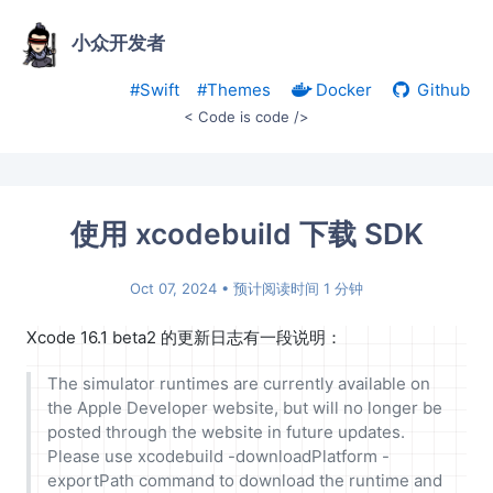
小众开发者
#Swift
#Themes
Docker
Github
< Code is code />
使用 xcodebuild 下载 SDK
Oct 07, 2024
• 预计阅读时间 1 分钟
Xcode 16.1 beta2 的更新日志有一段说明：
The simulator runtimes are currently available on
the Apple Developer website, but will no longer be
posted through the website in future updates.
Please use xcodebuild -downloadPlatform -
exportPath command to download the runtime and