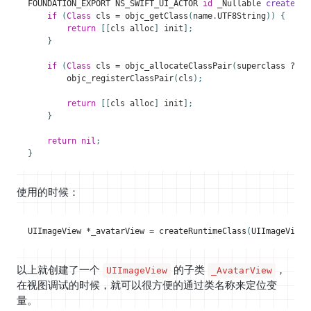
FOUNDATION_EXPORT
NS_SWIFT_UI_ACTOR
id
_Nullable
createRun
if
(
Class
cls
=
objc_getClass
(
name
.
UTF8String
))
{
return
[[
cls
alloc
]
init
];
}
if
(
Class
cls
=
objc_allocateClassPair
(
superclass
?:
N
objc_registerClassPair
(
cls
);
return
[[
cls
alloc
]
init
];
}
return
nil
;
}
使用的时候：
UIImageView
*
_avatarView
=
createRuntimeClass
(
UIImageView
.
以上就创建了一个
的子类
，
UIImageView
_AvatarView
在视图调试的时候，就可以很方便的通过类名称来定位变
量。