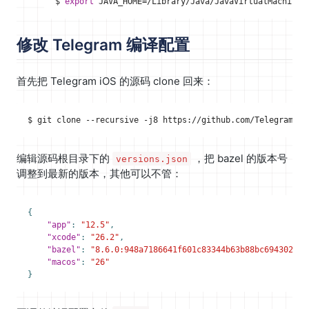
$ 
export
JAVA_HOME
=
修改 Telegram 编译配置
首先把 Telegram iOS 的源码 clone 回来：
编辑源码根目录下的
，把 bazel 的版本号
versions.json
调整到最新的版本，其他可以不管：
{
"app"
:
"12.5"
,
"xcode"
:
"26.2"
,
"bazel"
:
"8.6.0:948a7186641f601c83344b63b88bc694302558
"macos"
:
"26"
}