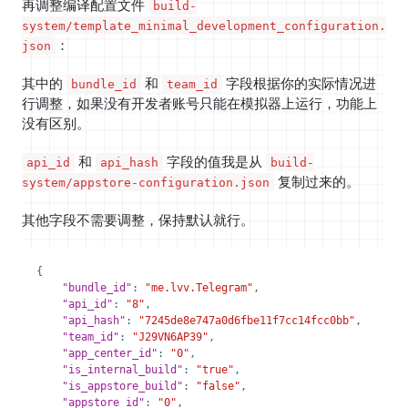
再调整编译配置文件
build-
system/template_minimal_development_configuration.
：
json
其中的
和
字段根据你的实际情况进
bundle_id
team_id
行调整，如果没有开发者账号只能在模拟器上运行，功能上
没有区别。
和
字段的值我是从
api_id
api_hash
build-
复制过来的。
system/appstore-configuration.json
其他字段不需要调整，保持默认就行。
{
"bundle_id"
:
"me.lvv.Telegram"
,
"api_id"
:
"8"
,
"api_hash"
:
"7245de8e747a0d6fbe11f7cc14fcc0bb"
,
"team_id"
:
"J29VN6AP39"
,
"app_center_id"
:
"0"
,
"is_internal_build"
:
"true"
,
"is_appstore_build"
:
"false"
,
"appstore_id"
:
"0"
,