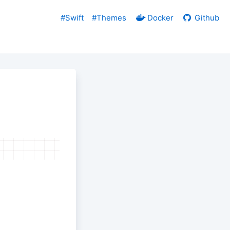
#Swift
#Themes
Docker
Github