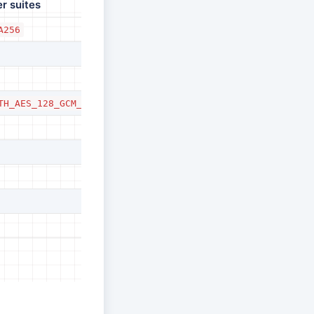
r suites
A256
TH_AES_128_GCM_SHA256