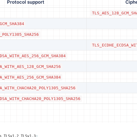
Protocol support
Ciphe
TLS_AES_128_GCM_SH
GCM_SHA384
_POLY1305_SHA256
TLS_ECDHE_ECDSA_WI
DSA_WITH_AES_256_GCM_SHA384
A_WITH_AES_128_GCM_SHA256
A_WITH_AES_256_GCM_SHA384
A_WITH_CHACHA20_POLY1305_SHA256
DSA_WITH_CHACHA20_POLY1305_SHA256
：
s TLSv1.2 TLSv1.3
;