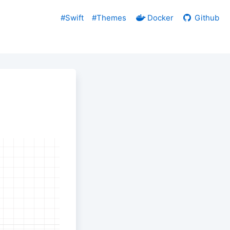
#Swift
#Themes
Docker
Github