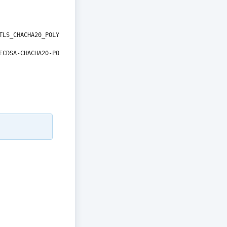
TLS_CHACHA20_POLY1305_SHA256
;
ECDSA-CHACHA20-POLY1305:ECDHE-RSA-CHACHA20-POLY1305:ECDHE-ECDSA-