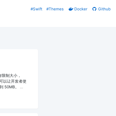
#Swift
#Themes
Docker
Github
内存限制大小，
性，可以让开发者使
到 50MB。
…